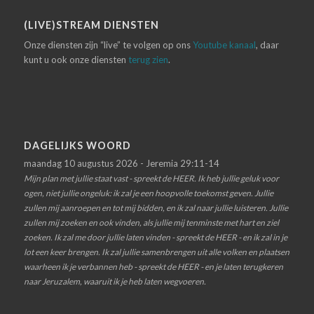
(LIVE)STREAM DIENSTEN
Onze diensten zijn “live” te volgen op ons
Youtube kanaal
, daar
kunt u ook onze diensten
terug zien
.
DAGELIJKS WOORD
maandag 10 augustus 2026 - Jeremia 29:11-14
Mijn plan met jullie staat vast - spreekt de HEER. Ik heb jullie geluk voor
ogen, niet jullie ongeluk: ik zal je een hoopvolle toekomst geven. Jullie
zullen mij aanroepen en tot mij bidden, en ik zal naar jullie luisteren. Jullie
zullen mij zoeken en ook vinden, als jullie mij tenminste met hart en ziel
zoeken. Ik zal me door jullie laten vinden - spreekt de HEER - en ik zal in je
lot een keer brengen. Ik zal jullie samenbrengen uit alle volken en plaatsen
waarheen ik je verbannen heb - spreekt de HEER - en je laten terugkeren
naar Jeruzalem, waaruit ik je heb laten wegvoeren.