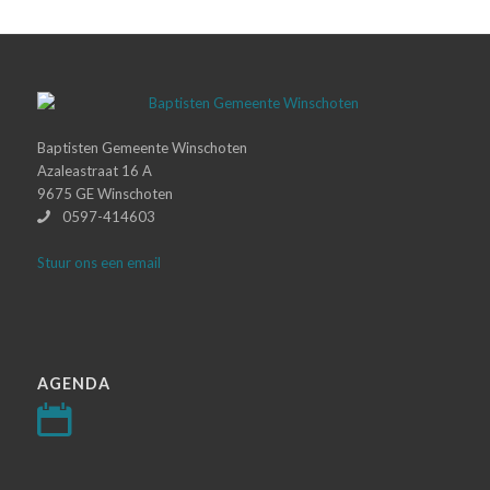
Baptisten Gemeente Winschoten
Azaleastraat 16 A
9675 GE Winschoten
0597-414603
Stuur ons een email
AGENDA