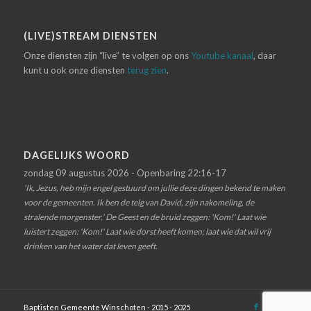
(LIVE)STREAM DIENSTEN
Onze diensten zijn “live” te volgen op ons
Youtube kanaal
, daar
kunt u ook onze diensten
terug zien
.
DAGELIJKS WOORD
zondag 09 augustus 2026 - Openbaring 22:16-17
'Ik, Jezus, heb mijn engel gestuurd om jullie deze dingen bekend te maken
voor de gemeenten. Ik ben de telg van David, zijn nakomeling, de
stralende morgenster.' De Geest en de bruid zeggen: 'Kom!' Laat wie
luistert zeggen: 'Kom!' Laat wie dorst heeft komen; laat wie dat wil vrij
drinken van het water dat leven geeft.
Baptisten Gemeente Winschoten - 2015 - 2025