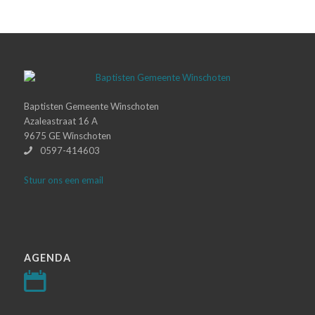
Baptisten Gemeente Winschoten
Azaleastraat 16 A
9675 GE Winschoten
0597-414603
Stuur ons een email
AGENDA