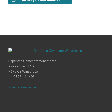
Baptisten Gemeente Winschoten
Azaleastraat 16 A
9675 GE Winschoten
0597-414603
Stuur ons een email