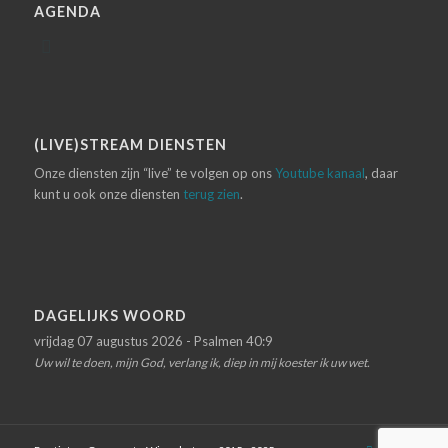
AGENDA
(LIVE)STREAM DIENSTEN
Onze diensten zijn “live” te volgen op ons
Youtube kanaal
, daar
kunt u ook onze diensten
terug zien
.
DAGELIJKS WOORD
vrijdag 07 augustus 2026 - Psalmen 40:9
Uw wil te doen, mijn God, verlang ik, diep in mij koester ik uw wet.