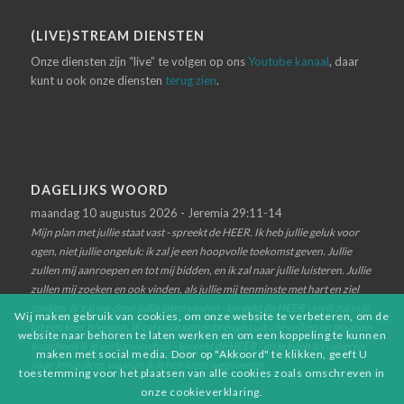
(LIVE)STREAM DIENSTEN
Onze diensten zijn “live” te volgen op ons
Youtube kanaal
, daar
kunt u ook onze diensten
terug zien
.
DAGELIJKS WOORD
maandag 10 augustus 2026 - Jeremia 29:11-14
Mijn plan met jullie staat vast - spreekt de HEER. Ik heb jullie geluk voor
ogen, niet jullie ongeluk: ik zal je een hoopvolle toekomst geven. Jullie
zullen mij aanroepen en tot mij bidden, en ik zal naar jullie luisteren. Jullie
zullen mij zoeken en ook vinden, als jullie mij tenminste met hart en ziel
zoeken. Ik zal me door jullie laten vinden - spreekt de HEER - en ik zal in je
Wij maken gebruik van cookies, om onze website te verbeteren, om de
lot een keer brengen. Ik zal jullie samenbrengen uit alle volken en plaatsen
website naar behoren te laten werken en om een koppeling te kunnen
waarheen ik je verbannen heb - spreekt de HEER - en je laten terugkeren
maken met social media. Door op "Akkoord" te klikken, geeft U
naar Jeruzalem, waaruit ik je heb laten wegvoeren.
toestemming voor het plaatsen van alle cookies zoals omschreven in
onze cookieverklaring.