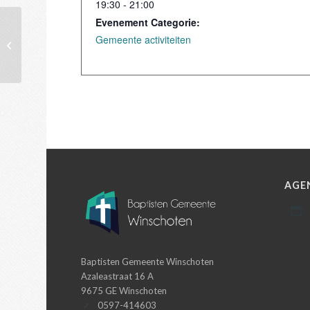
19:30 - 21:00
Evenement Categorie:
Gemeente activiteiten
Dienst
AGE
Baptisten Gemeente Winschoten
Azaleastraat 16 A
9675 GE Winschoten
0597-414603