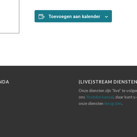
Toevoegen aan kalender
NDA
(LIVE)STREAM DIENSTE
Onze diensten zijn “live” te volg
ons
Youtube kanaal
, daar kunt u
onze diensten
terug zien
.