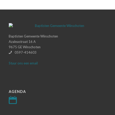
Baptisten Gemeente Winschoten
Azaleastraat 16 A
9675 GE Winschoten
0597-414603
Stuur ons een email
AGENDA