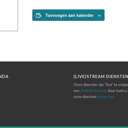
Toevoegen aan kalender
NDA
(LIVE)STREAM DIENSTE
Onze diensten zijn “live” te volg
ons
Youtube kanaal
, daar kunt u
onze diensten
terug zien
.