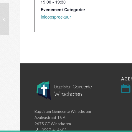
19:00 - 19:30
Evenement Categorie:
Inloopspreekuur
Fietstocht (aansluitend na dienst)
AGE
Baptisten Gemeente Winschoten
Azaleastraat 16 A
9675 GE Winschoten
0597-414603