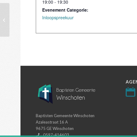
19:00 - 19:30
Evenement Categorie:
Inloopspreekuur
Dienst (Eerste Paasdag)
AGE
Baptisten Gemeente Winschoten
Azaleastraat 16 A
9675 GE Winschoten
0597-414603