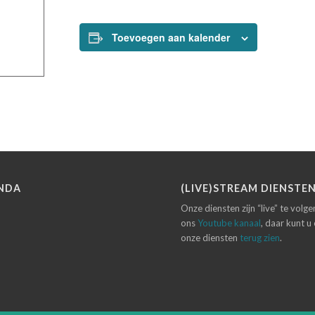
Toevoegen aan kalender
NDA
(LIVE)STREAM DIENSTE
Onze diensten zijn “live” te volg
ons
Youtube kanaal
, daar kunt u
onze diensten
terug zien
.