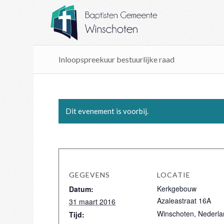
Inloopspreekuur bestuurlijke raad
Dit evenement is voorbij.
GEGEVENS
LOCATIE
Kerkgebouw
Datum:
Azaleastraat 16A
31 maart 2016
Winschoten
,
Nederla
Tijd: