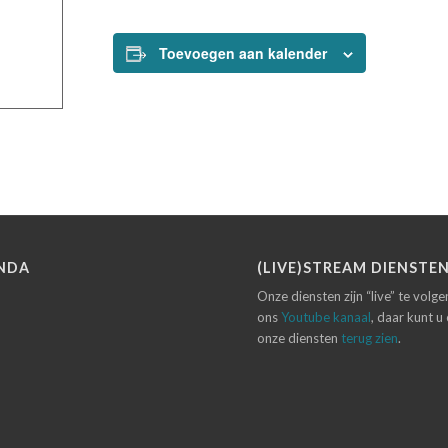
Toevoegen aan kalender
NDA
(LIVE)STREAM DIENSTE
Onze diensten zijn “live” te volg
ons
Youtube kanaal
, daar kunt u
onze diensten
terug zien
.