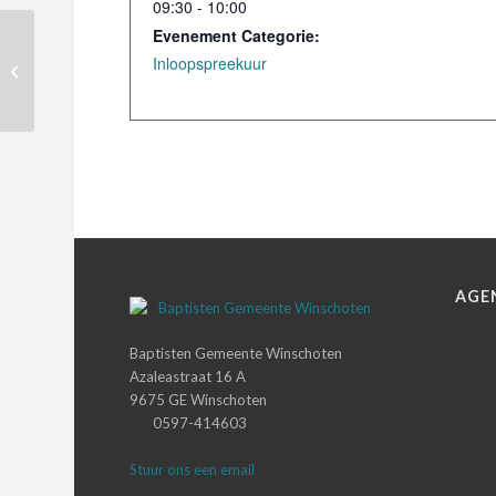
09:30 - 10:00
Evenement Categorie:
Inloopspreekuur
Dienst (Eerste Paasdag)
AGE
Baptisten Gemeente Winschoten
Azaleastraat 16 A
9675 GE Winschoten
0597-414603
Stuur ons een email