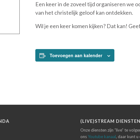
Een keer in de zoveel tijd organiseren we o
van het christelijk geloof kan ontdekken.
Wil je een keer komen kijken? Dat kan! Geef
Toevoegen aan kalender
NDA
(LIVE)STREAM DIENSTE
Onze diensten zijn “live” te volg
ons
Youtube kanaal
, daar kunt u