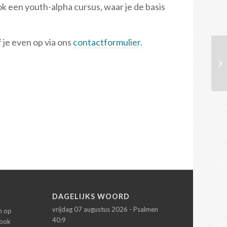
ok een youth-alpha cursus, waar je de basis
 je even op via ons
contactformulier
.
1s
N
DAGELIJKS WOORD
vrijdag 07 augustus 2026 - Psalmen
en op
40:9
 ook