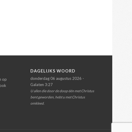
N
DAGELIJKS WOORD
donderdag 06 augustus 2026 -
en op
Galaten 3:27
 ook
U allen die door de doop één met Christus
bent geworden, hebt u met Christus
omkleed.