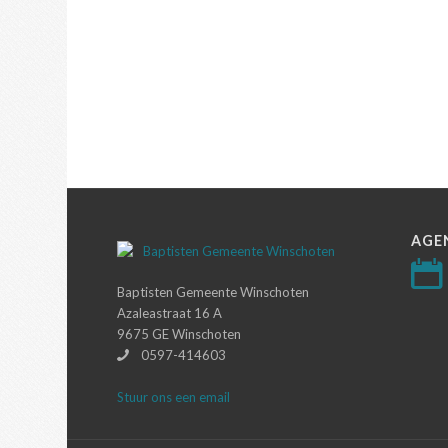
AGE
Baptisten Gemeente Winschoten
Azaleastraat 16 A
9675 GE Winschoten
0597-414603
Stuur ons een email