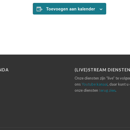
Toevoegen aan kalender
NDA
(LIVE)STREAM DIENSTE
Onze diensten zijn “live” te volg
ons
Youtube kanaal
, daar kunt u
onze diensten
terug zien
.