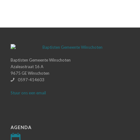
Baptisten Gemeente Winschoten
Azaleastraat 16 A
9675 GE Winschoten
0597-414603
Stuur ons een email
AGENDA