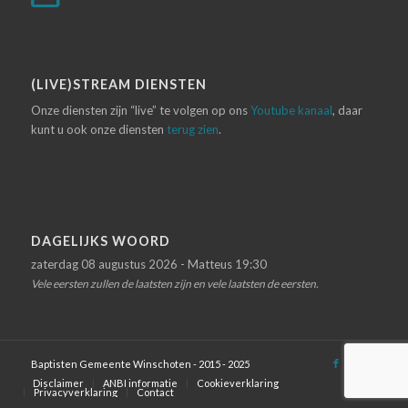
(LIVE)STREAM DIENSTEN
Onze diensten zijn “live” te volgen op ons
Youtube kanaal
, daar
kunt u ook onze diensten
terug zien
.
DAGELIJKS WOORD
zaterdag 08 augustus 2026 - Matteus 19:30
Vele eersten zullen de laatsten zijn en vele laatsten de eersten.
Baptisten Gemeente Winschoten - 2015 - 2025
Disclaimer
ANBI informatie
Cookieverklaring
Privacyverklaring
Contact