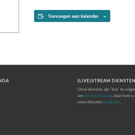
Toevoegen aan kalender
NDA
(LIVE)STREAM DIENSTE
Onze diensten zijn “live” te volg
ons
Youtube kanaal
, daar kunt u
onze diensten
terug zien
.