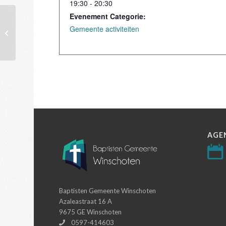
19:30 - 20:30
Evenement Categorie:
Gemeente activiteiten
Openluchtdienst
AGE
Baptisten Gemeente Winschoten
Azaleastraat 16 A
9675 GE Winschoten
0597-414603