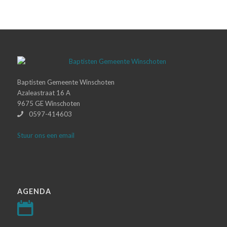
Baptisten Gemeente Winschoten
Azaleastraat 16 A
9675 GE Winschoten
0597-414603
Stuur ons een email
AGENDA