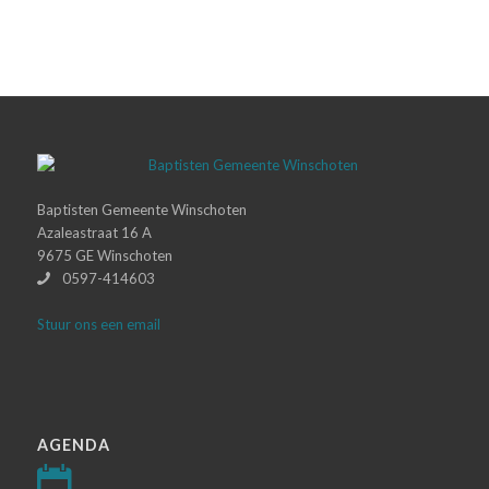
Baptisten Gemeente Winschoten
Azaleastraat 16 A
9675 GE Winschoten
0597-414603
Stuur ons een email
AGENDA