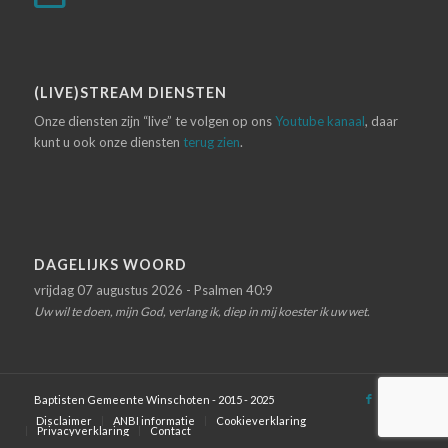
(LIVE)STREAM DIENSTEN
Onze diensten zijn “live” te volgen op ons
Youtube kanaal
, daar
kunt u ook onze diensten
terug zien
.
DAGELIJKS WOORD
vrijdag 07 augustus 2026 - Psalmen 40:9
Uw wil te doen, mijn God, verlang ik, diep in mij koester ik uw wet.
Baptisten Gemeente Winschoten - 2015 - 2025
Disclaimer
ANBI informatie
Cookieverklaring
Privacyverklaring
Contact