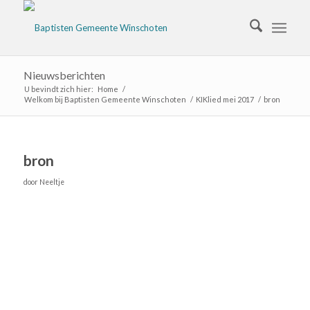
Nieuwsberichten
U bevindt zich hier:
Home
/
Welkom bij Baptisten Gemeente Winschoten
/
KIKlied mei 2017
/
bron
bron
door
Neeltje