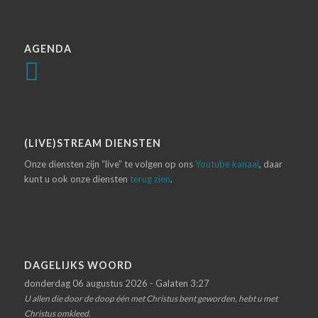
AGENDA
(LIVE)STREAM DIENSTEN
Onze diensten zijn “live” te volgen op ons
Youtube kanaal
, daar
kunt u ook onze diensten
terug zien
.
DAGELIJKS WOORD
donderdag 06 augustus 2026 - Galaten 3:27
U allen die door de doop één met Christus bent geworden, hebt u met
Christus omkleed.