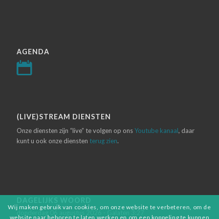
AGENDA
(LIVE)STREAM DIENSTEN
Onze diensten zijn “live” te volgen op ons
Youtube kanaal
, daar
kunt u ook onze diensten
terug zien
.
DAGELIJKS WOORD
Wij maken gebruik van cookies, om onze website te verbeteren, om de
donderdag 06 augustus 2026 - Galaten 3:27
website naar behoren te laten werken en om een koppeling te kunnen