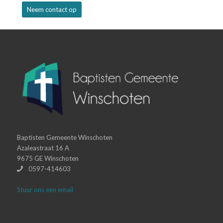
Neem contact op
Baptisten Gemeente Winschoten
Azaleastraat 16 A
9675 GE Winschoten
0597-414603
Stuur ons een email