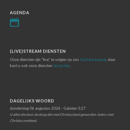
AGENDA
(LIVE)STREAM DIENSTEN
Onze diensten zijn “live” te volgen op ons
Youtube kanaal
, daar
kunt u ook onze diensten
terug zien
.
DAGELIJKS WOORD
donderdag 06 augustus 2026 - Galaten 3:27
U allen die door de doop één met Christus bent geworden, hebt u met
Christus omkleed.