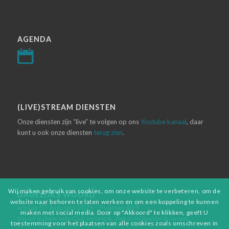
AGENDA
(LIVE)STREAM DIENSTEN
Onze diensten zijn “live” te volgen op ons
Youtube kanaal
, daar
kunt u ook onze diensten
terug zien
.
Wij maken gebruik van cookies, om onze website te verbeteren, om de
DAGELIJKS WOORD
website naar behoren te laten werken en om een koppeling te kunnen
vrijdag 07 augustus 2026 - Psalmen 40:9
maken met social media. Door op "Akkoord" te klikken, geeft U
Uw wil te doen, mijn God, verlang ik, diep in mij koester ik uw wet.
toestemming voor het plaatsen van alle cookies zoals omschreven in