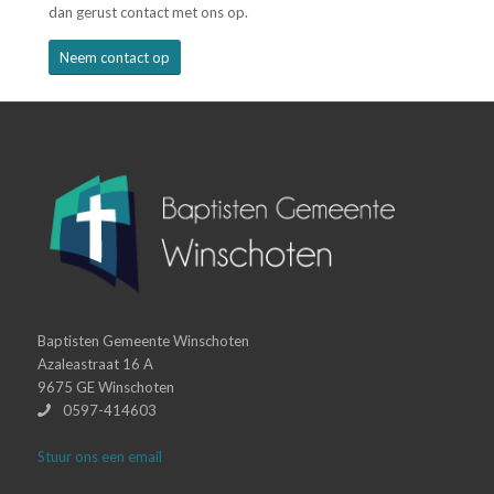
dan gerust contact met ons op.
Neem contact op
Baptisten Gemeente Winschoten
Azaleastraat 16 A
9675 GE Winschoten
0597-414603
Stuur ons een email