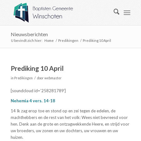
Nieuwsberichten
U bevindt zich hier:
Home
/
Predikingen
/
Prediking 10 April
Prediking 10 April
/
in
Predikingen
door
webmaster
[soundcloud id=’258281789′]
Nehemia 4 vers. 14-18
14 Ik zag erop toe en stond op en zei tegen de edelen, de
machthebbers en de rest van het volk: Wees niet bevreesd voor
hen. Denk aan de grote en ontzagwekkende Heere, en strijd voor
uw broeders, uw zonen en uw dochters, uw vrouwen en uw
huizen.