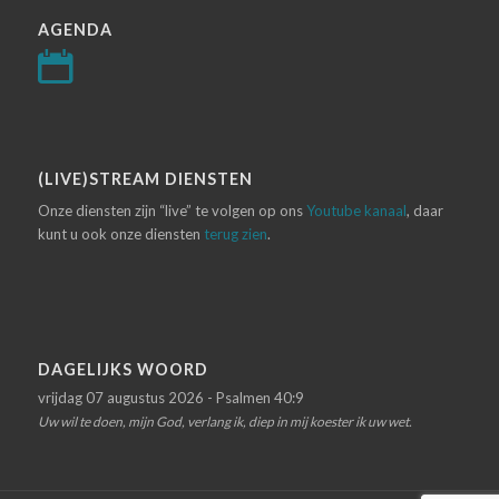
AGENDA
(LIVE)STREAM DIENSTEN
Onze diensten zijn “live” te volgen op ons
Youtube kanaal
, daar
kunt u ook onze diensten
terug zien
.
DAGELIJKS WOORD
vrijdag 07 augustus 2026 - Psalmen 40:9
Uw wil te doen, mijn God, verlang ik, diep in mij koester ik uw wet.