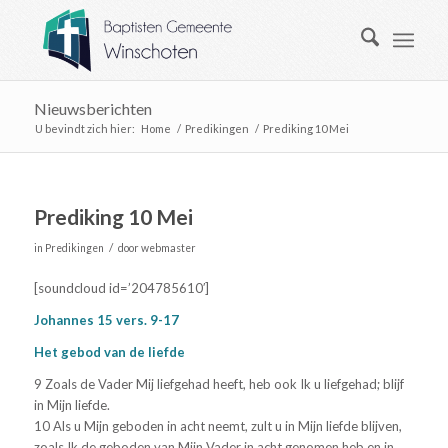
Nieuwsberichten
U bevindt zich hier:
Home
/
Predikingen
/
Prediking 10 Mei
Prediking 10 Mei
/
in
Predikingen
door
webmaster
[soundcloud id=’204785610′]
Johannes 15 vers. 9-17
Het gebod van de liefde
9 Zoals de Vader Mij liefgehad heeft, heb ook Ik u liefgehad; blijf
in Mijn liefde.
10 Als u Mijn geboden in acht neemt, zult u in Mijn liefde blijven,
zoals Ik de geboden van Mijn Vader in acht genomen heb en in