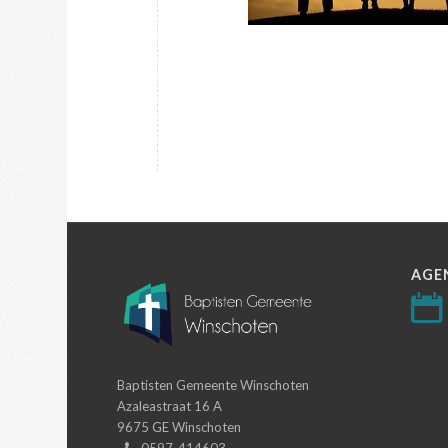
AGE
Baptisten Gemeente Winschoten
Azaleastraat 16 A
9675 GE Winschoten
0597-414603