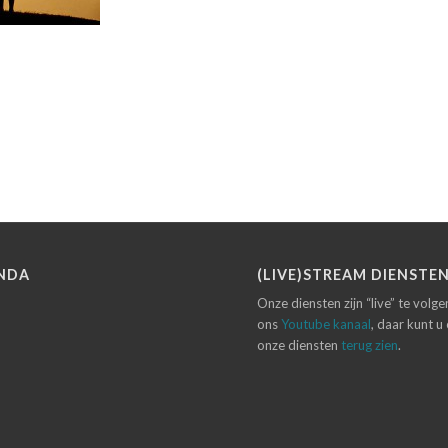
NDA
(LIVE)STREAM DIENSTE
Onze diensten zijn “live” te volg
ons
Youtube kanaal
, daar kunt u
onze diensten
terug zien
.