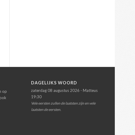
N
DAGELIJKS WOORD
zaterdag 08 augustus 2026 - Matteus
en op
19:30
 ook
Vele eersten zullen de laatsten zijn en vele
laatsten de eersten.