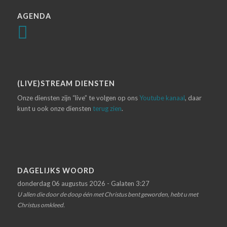
AGENDA
(LIVE)STREAM DIENSTEN
Onze diensten zijn “live” te volgen op ons
Youtube kanaal
, daar
kunt u ook onze diensten
terug zien
.
DAGELIJKS WOORD
donderdag 06 augustus 2026 - Galaten 3:27
U allen die door de doop één met Christus bent geworden, hebt u met
Christus omkleed.