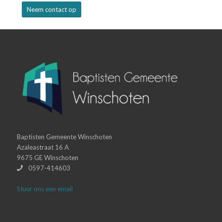
Neem contact op
Baptisten Gemeente Winschoten
Azaleastraat 16 A
9675 GE Winschoten
0597-414603
Stuur ons een email