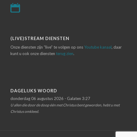
(LIVE)STREAM DIENSTEN
Onze diensten zijn “live” te volgen op ons
Youtube kanaal
, daar
kunt u ook onze diensten
terug zien
.
DAGELIJKS WOORD
donderdag 06 augustus 2026 - Galaten 3:27
U allen die door de doop één met Christus bent geworden, hebt u met
Christus omkleed.