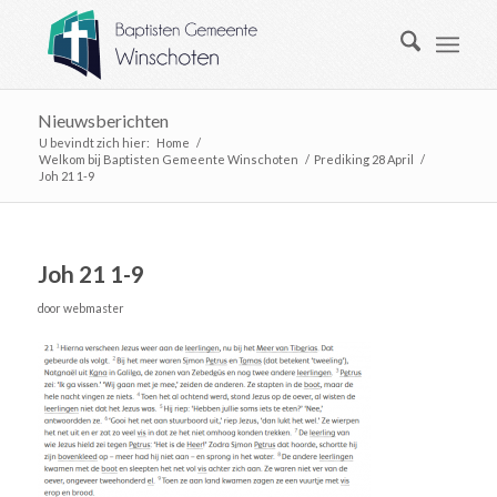
Nieuwsberichten
U bevindt zich hier:
Home
/
Welkom bij Baptisten Gemeente Winschoten
/
Prediking 28 April
/
Joh 21 1-9
Joh 21 1-9
door
webmaster