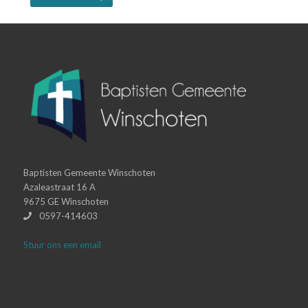
Baptisten Gemeente Winschoten
Azaleastraat 16 A
9675 GE Winschoten
0597-414603
Stuur ons een email