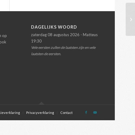
N
DAGELIJKS WOORD
zaterdag 08 augustus 2026 - Matteus
en op
19:30
 ook
Vele eersten zullen de laatsten zijn en vele
laatsten de eersten.
ieverklaring
Privacyverklaring
Contact