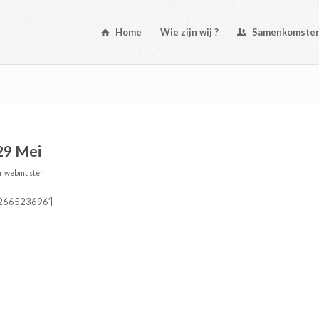
Home
Wie zijn wij ?
Samenkomste
29 Mei
or
webmaster
’266523696′]