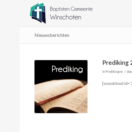
Nieuwsberichten
Prediking 
/
in
Predikingen
do
[soundcloud id=