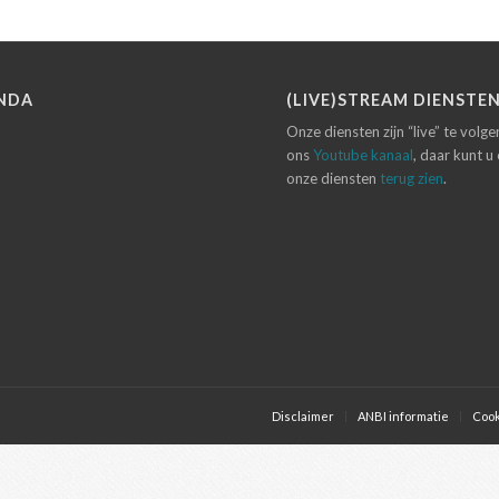
NDA
(LIVE)STREAM DIENSTE
Onze diensten zijn “live” te volg
ons
Youtube kanaal
, daar kunt u
onze diensten
terug zien
.
Disclaimer
ANBI informatie
Cook