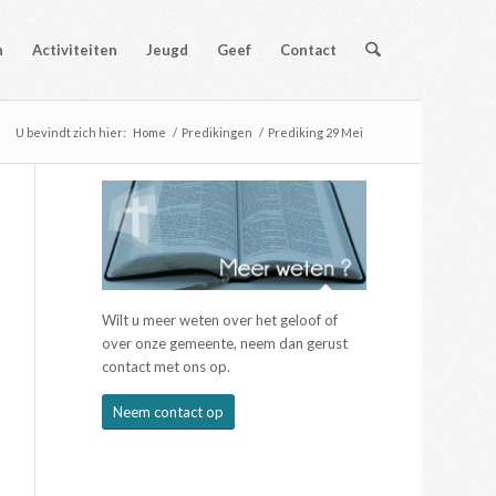
n
Activiteiten
Jeugd
Geef
Contact
U bevindt zich hier:
Home
/
Predikingen
/
Prediking 29 Mei
Wilt u meer weten over het geloof of
over onze gemeente, neem dan gerust
contact met ons op.
Neem contact op