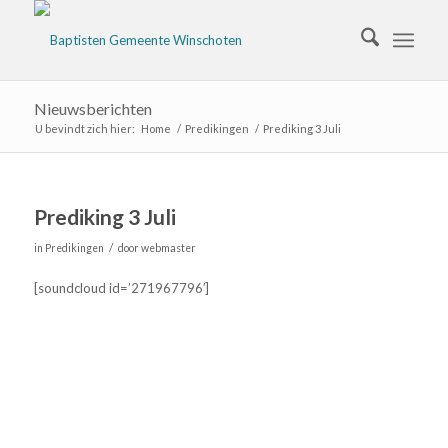
Nieuwsberichten
U bevindt zich hier:
Home
/
Predikingen
/
Prediking 3 Juli
Prediking 3 Juli
/
in
Predikingen
door
webmaster
[soundcloud id=’271967796′]