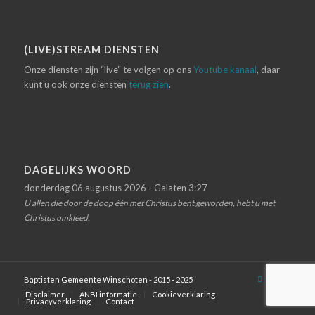
(LIVE)STREAM DIENSTEN
Onze diensten zijn “live” te volgen op ons
Youtube kanaal
, daar
kunt u ook onze diensten
terug zien
.
DAGELIJKS WOORD
donderdag 06 augustus 2026 - Galaten 3:27
U allen die door de doop één met Christus bent geworden, hebt u met
Christus omkleed.
Baptisten Gemeente Winschoten - 2015 - 2025
Disclaimer
ANBI informatie
Cookieverklaring
Privacyverklaring
Contact