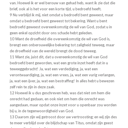
van. Hoewel ik er wel berouw van gehad heb, want ik zie dat die
brief, ook al is het voor een korte tijd, u bedroefd heeft.
9 Nu verblijd ik mij, niet omdat u bedroefd bent geweest, maar
omdat u bedroefd bent geweest tot bekering. Want u bent
bedroefd geweest overeenkomstig de wil van God, zodat u in
geen enkel opzicht door ons schade hebt geleden.
10 Want de droefheid die overeenkomstig de wil van God is,
brengt een onberouwelijke bekering tot zaligheid teweeg, maar
de droefheid van de wereld brengt de dood teweeg.
11 Want zie, juist dit, dat u overeenkomstig de wil van God
bedroefd bent geworden, wat een grote inzet heeft dat in u
teweeggebracht! Ja, wat een verdediging, ja, wat een
verontwaardiging, ja, wat een vrees, ja, wat een vurig verlangen,
ja, wat een ijver, ja, wat een bestraffing! In alles hebt u bewezen
zelf rein te zijn in deze zaak.
12 Hoewel ik u dus geschreven heb, was dat niet om hem die
onrecht had gedaan, en ook niet om hem die onrecht was
aangedaan, maar opdat onze inzet voor u openbaar zou worden
bij u, in de tegenwoordigheid van God.
13 Daarom zijn wij getroost door uw vertroosting; en wij zijn des
te meer verblijd over de blijdschap van Titus, omdat zijn geest