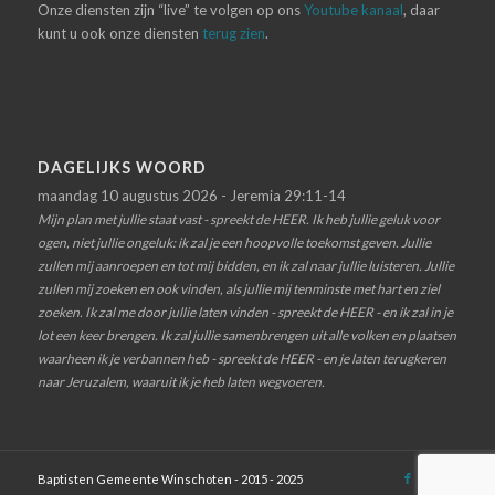
Onze diensten zijn “live” te volgen op ons
Youtube kanaal
, daar
kunt u ook onze diensten
terug zien
.
DAGELIJKS WOORD
maandag 10 augustus 2026 - Jeremia 29:11-14
Mijn plan met jullie staat vast - spreekt de HEER. Ik heb jullie geluk voor
ogen, niet jullie ongeluk: ik zal je een hoopvolle toekomst geven. Jullie
zullen mij aanroepen en tot mij bidden, en ik zal naar jullie luisteren. Jullie
zullen mij zoeken en ook vinden, als jullie mij tenminste met hart en ziel
zoeken. Ik zal me door jullie laten vinden - spreekt de HEER - en ik zal in je
lot een keer brengen. Ik zal jullie samenbrengen uit alle volken en plaatsen
waarheen ik je verbannen heb - spreekt de HEER - en je laten terugkeren
naar Jeruzalem, waaruit ik je heb laten wegvoeren.
Baptisten Gemeente Winschoten - 2015 - 2025