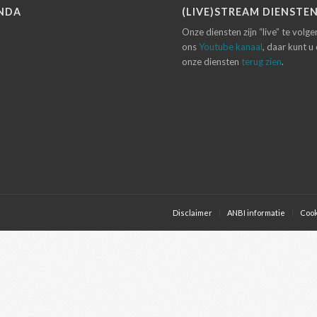
NDA
(LIVE)STREAM DIENSTE
Onze diensten zijn “live” te volg
ons
Youtube kanaal
, daar kunt u
onze diensten
terug zien
.
Disclaimer
ANBI informatie
Cook