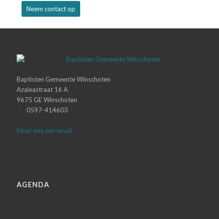
Neem contact op
Baptisten Gemeente Winschoten
Azaleastraat 16 A
9675 GE Winschoten
0597-414603
Stuur ons een email
AGENDA