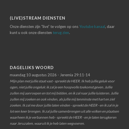
(LIVE)STREAM DIENSTEN
Onze diensten zijn “live” te volgen op ons
Youtube kanaal
, daar
kunt u ook onze diensten
terug zien
.
DAGELIJKS WOORD
maandag 10 augustus 2026 - Jeremia 29:11-14
Mijn plan met jullie staat vast - spreekt de HEER. Ik heb jullie geluk voor
ogen, niet jullie ongeluk: ik zal je een hoopvolle toekomst geven. Jullie
zullen mij aanroepen en tot mij bidden, en ik zal naar jullie luisteren. Jullie
zullen mij zoeken en ook vinden, als jullie mij tenminste met hart en ziel
zoeken. Ik zal me door jullie laten vinden - spreekt de HEER - en ik zal in je
lot een keer brengen. Ik zal jullie samenbrengen uit alle volken en plaatsen
waarheen ik je verbannen heb - spreekt de HEER - en je laten terugkeren
naar Jeruzalem, waaruit ik je heb laten wegvoeren.