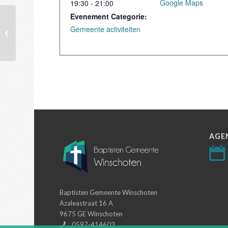
Google Maps
19:30 - 21:00
Evenement Categorie:
Gemeente activiteiten
Dienst
AGE
Baptisten Gemeente Winschoten
Azaleastraat 16 A
9675 GE Winschoten
0597-414603