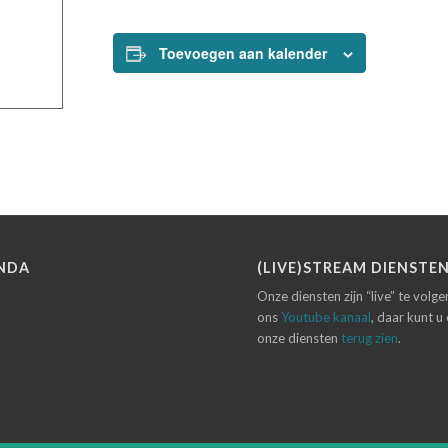
Toevoegen aan kalender
NDA
(LIVE)STREAM DIENSTE
Onze diensten zijn “live” te volg
ons
Youtube kanaal
, daar kunt u
onze diensten
terug zien
.