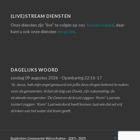
(LIVE)STREAM DIENSTEN
Onze diensten zijn “live” te volgen op ons
Youtube kanaal
, daar
kunt u ook onze diensten
terug zien
.
DAGELIJKS WOORD
zondag 09 augustus 2026 - Openbaring 22:16-17
'Ik, Jezus, heb mijn engel gestuurd om jullie deze dingen bekend te maken
voor de gemeenten. Ik ben de telg van David, zijn nakomeling, de
stralende morgenster.' De Geest en de bruid zeggen: 'Kom!' Laat wie
luistert zeggen: 'Kom!' Laat wie dorst heeft komen; laat wie dat wil vrij
drinken van het water dat leven geeft.
Baptisten Gemeente Winschoten - 2015 - 2025