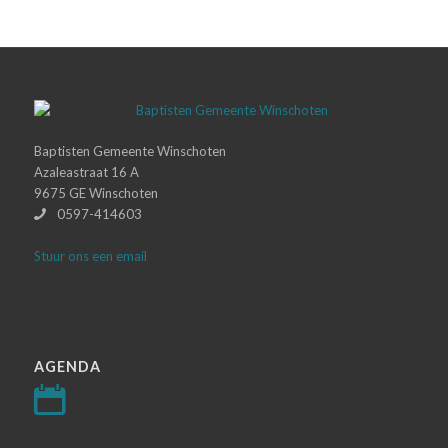
Baptisten Gemeente Winschoten
Azaleastraat 16 A
9675 GE Winschoten
0597-414603
Stuur ons een email
AGENDA