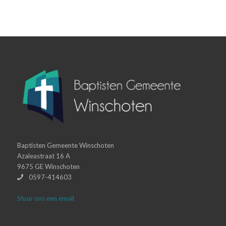
Baptisten Gemeente Winschoten
Azaleastraat 16 A
9675 GE Winschoten
0597-414603
Stuur ons een email