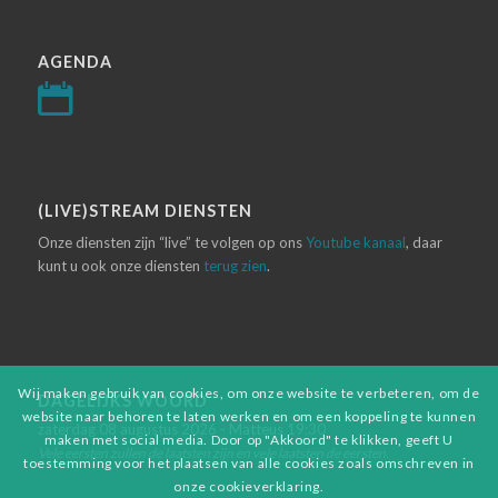
AGENDA
(LIVE)STREAM DIENSTEN
Onze diensten zijn “live” te volgen op ons
Youtube kanaal
, daar
kunt u ook onze diensten
terug zien
.
Wij maken gebruik van cookies, om onze website te verbeteren, om de
DAGELIJKS WOORD
website naar behoren te laten werken en om een koppeling te kunnen
zaterdag 08 augustus 2026 - Matteus 19:30
maken met social media. Door op "Akkoord" te klikken, geeft U
Vele eersten zullen de laatsten zijn en vele laatsten de eersten.
toestemming voor het plaatsen van alle cookies zoals omschreven in
onze cookieverklaring.