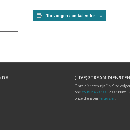
Toevoegen aan kalender
NDA
(LIVE)STREAM DIENSTE
Onze diensten zijn “live” te volg
ons
Youtube kanaal
, daar kunt u
onze diensten
terug zien
.