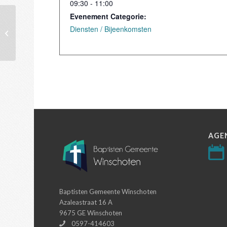
09:30 - 11:00
Evenement Categorie:
Diensten / Bijeenkomsten
Dienst
AGE
Baptisten Gemeente Winschoten
Azaleastraat 16 A
9675 GE Winschoten
0597-414603