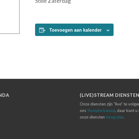
Stille Zaterdag
Toevoegen aan kalender
NDA
(LIVE)STREAM DIENSTE
Onze diensten zijn “live” te volg
ons
Youtube kanaal
, daar kunt u
onze diensten
terug zien
.