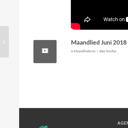
Maandlied Juni 2018
Prediking 29 April
/
in
Maandliederen
door
Neeltje
AGE