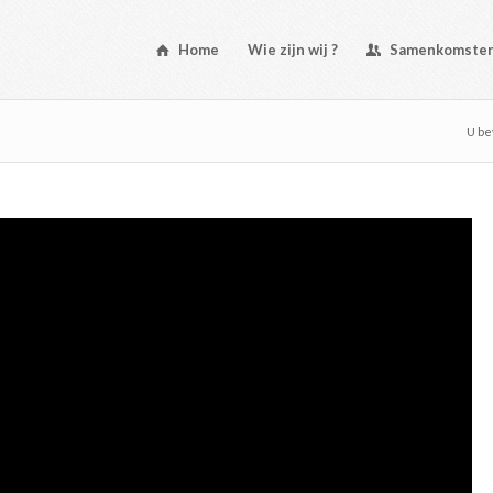
Home
Wie zijn wij ?
Samenkomste
U be