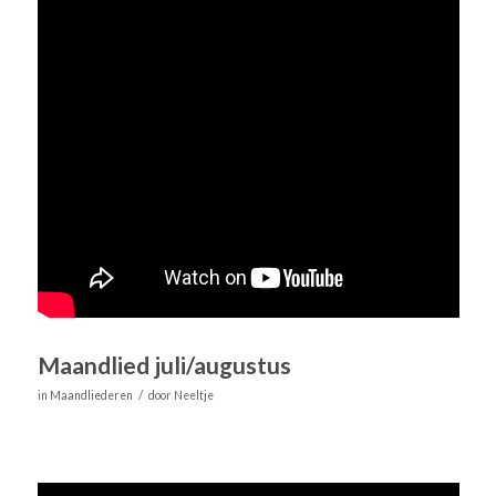
Maandlied juli/augustus
/
in
Maandliederen
door
Neeltje