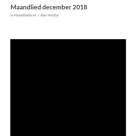
Maandlied december 2018
/
in
Maandliederen
door
Neeltje