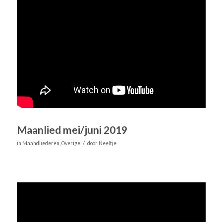
Maanlied mei/juni 2019
/
in
Maandliederen
,
Overige
door
Neeltje