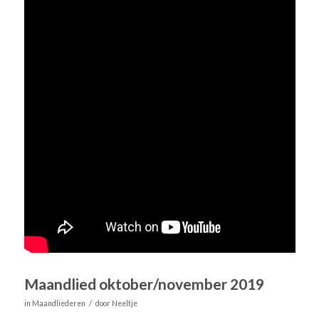
Maandlied oktober/november 2019
/
in
Maandliederen
door
Neeltje