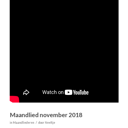
Maandlied november 2018
/
in
Maandliederen
door
Neeltje