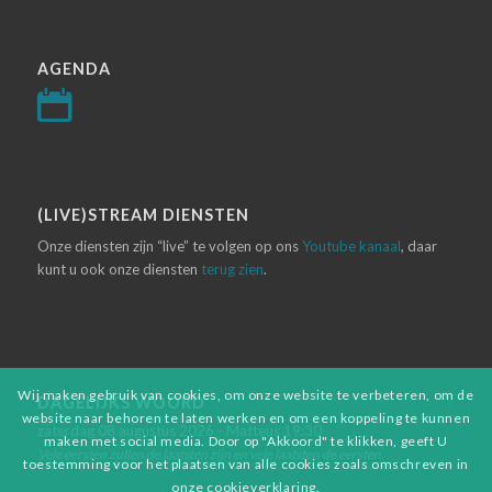
AGENDA
(LIVE)STREAM DIENSTEN
Onze diensten zijn “live” te volgen op ons
Youtube kanaal
, daar
kunt u ook onze diensten
terug zien
.
Wij maken gebruik van cookies, om onze website te verbeteren, om de
DAGELIJKS WOORD
website naar behoren te laten werken en om een koppeling te kunnen
zaterdag 08 augustus 2026 - Matteus 19:30
maken met social media. Door op "Akkoord" te klikken, geeft U
Vele eersten zullen de laatsten zijn en vele laatsten de eersten.
toestemming voor het plaatsen van alle cookies zoals omschreven in
onze cookieverklaring.