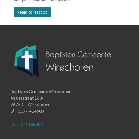
Neem contact op
Baptisten Gemeente Winschoten
Azaleastraat 16 A
9675 GE Winschoten
0597-414603
Stuur ons een email