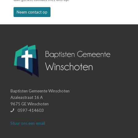
Neem contact op
Baptisten Gemeente Winschoten
Azaleastraat 16 A
9675 GE Winschoten
0597-414603
Stuur ons een email