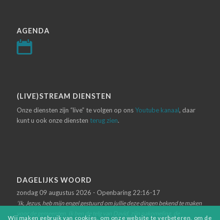
AGENDA
(LIVE)STREAM DIENSTEN
Onze diensten zijn “live” te volgen op ons
Youtube kanaal
, daar
kunt u ook onze diensten
terug zien
.
DAGELIJKS WOORD
zondag 09 augustus 2026 - Openbaring 22:16-17
'Ik, Jezus, heb mijn engel gestuurd om jullie deze dingen bekend te maken
voor de gemeenten. Ik ben de telg van David, zijn nakomeling, de
Wij maken gebruik van cookies, om onze website te verbeteren, om de