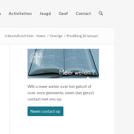
n
Activiteiten
Jeugd
Geef
Contact
U bevindt zich hier:
Home
/
Overige
/
Prediking 24 Januari
Wilt u meer weten over het geloof of
over onze gemeente, neem dan gerust
contact met ons op.
Neem contact op