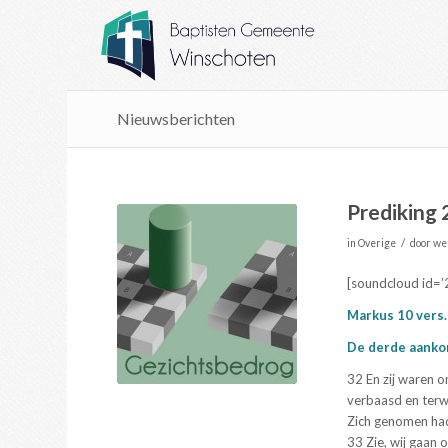
Nieuwsberichten
Prediking 
/
in
Overige
door
we
[soundcloud id=
Markus 10 vers.
De derde aankon
32 En zij waren o
verbaasd en terwi
Zich genomen had
33 Zie, wij gaan