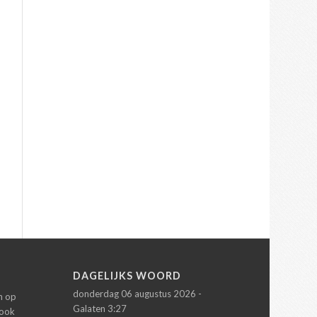
N
DAGELIJKS WOORD
donderdag 06 augustus 2026 -
en op
Galaten 3:27
 ook