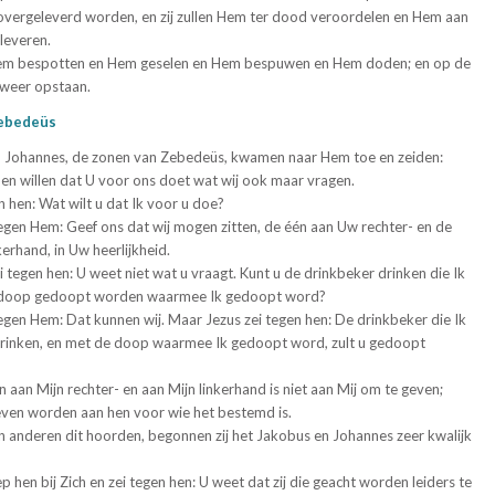
 overgeleverd worden, en zij zullen Hem ter dood veroordelen en Hem aan
leveren.
 Hem bespotten en Hem geselen en Hem bespuwen en Hem doden; en op de
 weer opstaan.
Zebedeüs
 Johannes, de zonen van Zebedeüs, kwamen naar Hem toe en zeiden:
den willen dat U voor ons doet wat wij ook maar vragen.
en hen: Wat wilt u dat Ik voor u doe?
tegen Hem: Geef ons dat wij mogen zitten, de één aan Uw rechter- en de
erhand, in Uw heerlijkheid.
 tegen hen: U weet niet wat u vraagt. Kunt u de drinkbeker drinken die Ik
e doop gedoopt worden waarmee Ik gedoopt word?
tegen Hem: Dat kunnen wij. Maar Jezus zei tegen hen: De drinkbeker die Ik
l drinken, en met de doop waarmee Ik gedoopt word, zult u gedoopt
n aan Mijn rechter- en aan Mijn linkerhand is niet aan Mij om te geven;
even worden aan hen voor wie het bestemd is.
en anderen dit hoorden, begonnen zij het Jakobus en Johannes zeer kwalijk
p hen bij Zich en zei tegen hen: U weet dat zij die geacht worden leiders te