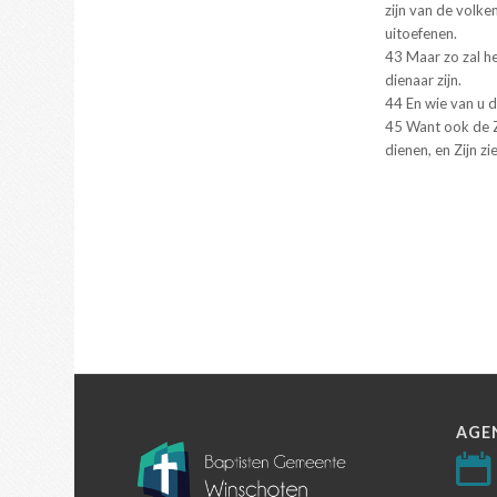
zijn van de volke
uitoefenen.
43 Maar zo zal he
dienaar zijn.
44 En wie van u de
45 Want ook de 
dienen, en Zijn zi
AGE