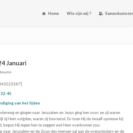
Home
Wie zijn wij ?
Samenkomste
24 Januari
bmaster
’243523187′]
 32-45
diging van het lijden
nderweg en gingen naar Jeruzalem en Jezus ging hen voor; en zij waren
jl zij Hem volgden, waren zij bevreesd. En toen Hij de twaalf opnieuw bij
, begon Hij tegen hen te zeggen wat Hem overkomen zou:
 op naar Jeruzalem en de Zoon des mensen zal aan de overpriesters en de