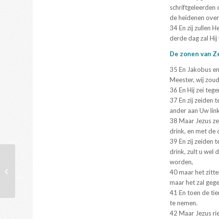
schriftgeleerden
de heidenen over
34 En zij zullen
derde dag zal Hij
De zonen van 
35 En Jakobus en
Meester, wij zou
36 En Hij zei teg
37 En zij zeiden 
ander aan Uw link
38 Maar Jezus zei
drink, en met d
39 En zij zeiden 
drink, zult u we
worden,
Prediking 17 Januari
40 maar het zitte
maar het zal geg
41 En toen de ti
te nemen.
42 Maar Jezus rie