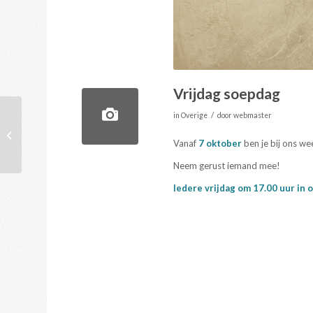
Vrijdag soepdag
/
in
Overige
door
webmaster
KIKlied september
Vanaf
7 oktober
ben je bij ons we
Neem gerust iemand mee!
Iedere vrijdag om 17.00 uur in