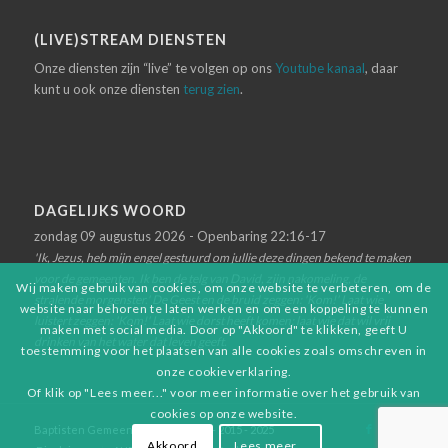
(LIVE)STREAM DIENSTEN
Onze diensten zijn “live” te volgen op ons
Youtube kanaal
, daar
kunt u ook onze diensten
terug zien
.
DAGELIJKS WOORD
zondag 09 augustus 2026 - Openbaring 22:16-17
'Ik, Jezus, heb mijn engel gestuurd om jullie deze dingen bekend te maken
voor de gemeenten. Ik ben de telg van David, zijn nakomeling, de
Wij maken gebruik van cookies, om onze website te verbeteren, om de
stralende morgenster.' De Geest en de bruid zeggen: 'Kom!' Laat wie
website naar behoren te laten werken en om een koppeling te kunnen
luistert zeggen: 'Kom!' Laat wie dorst heeft komen; laat wie dat wil vrij
maken met social media. Door op "Akkoord" te klikken, geeft U
drinken van het water dat leven geeft.
toestemming voor het plaatsen van alle cookies zoals omschreven in
onze cookieverklaring.
Of klik op "Lees meer..." voor meer informatie over het gebruik van
cookies op onze website.
Baptisten Gemeente Winschoten - 2015 - 2025
Akkoord
Lees meer...