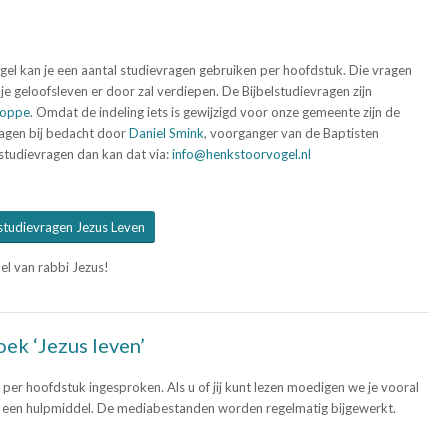
ogel kan je een aantal studievragen gebruiken per hoofdstuk. Die vragen
je geloofsleven er door zal verdiepen. De Bijbelstudievragen zijn
Poppe
. Omdat de indeling iets is gewijzigd voor onze gemeente zijn de
ragen bij bedacht door
Daniel Smink
, voorganger van de Baptisten
lstudievragen dan kan dat via:
info@henkstoorvogel.nl
studievragen Jezus Leven
pel van rabbi Jezus!
ek ‘Jezus leven’
per hoofdstuk ingesproken. Als u of jij kunt lezen moedigen we je vooral
ar een hulpmiddel. De mediabestanden worden regelmatig bijgewerkt.