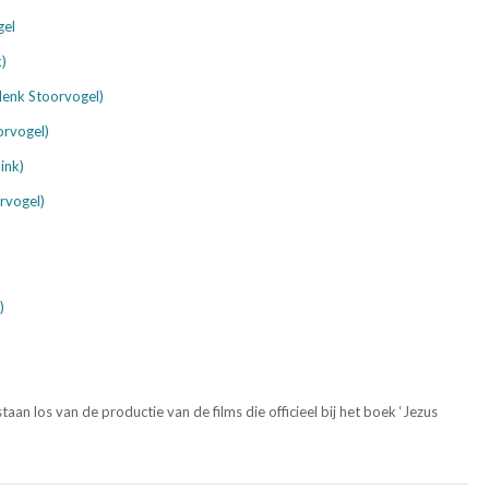
gel
)
(Henk Stoorvogel)
orvogel)
ink)
rvogel)
)
)
taan los van de productie van de films die officieel bij het boek ‘Jezus