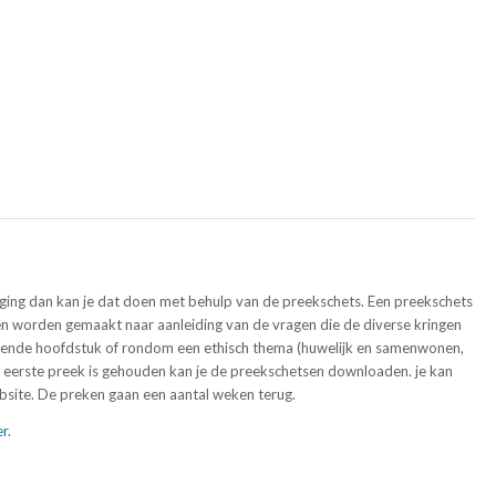
 ging dan kan je dat doen met behulp van de preekschets. Een preekschets
ken worden gemaakt naar aanleiding van de vragen die de diverse kringen
ffende hoofdstuk of rondom een ethisch thema (huwelijk en samenwonen,
 de eerste preek is gehouden kan je de preekschetsen downloaden. je kan
ebsite. De preken gaan een aantal weken terug.
er
.