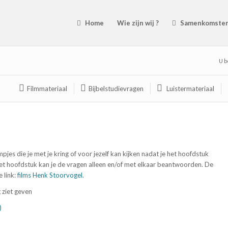
Home
Wie zijn wij ?
Samenkomste
U b
Filmmateriaal
Bijbelstudievragen
Luistermateriaal
mpjes die je met je kring of voor jezelf kan kijken nadat je het hoofdstuk
j het hoofdstuk kan je de vragen alleen en/of met elkaar beantwoorden. De
 link:
films Henk Stoorvogel.
 ziet geven
)