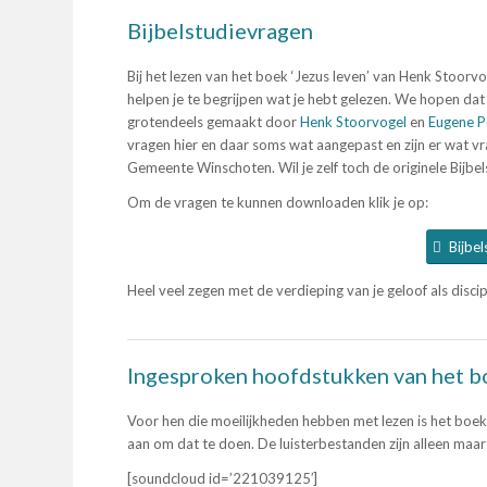
Bijbelstudievragen
Bij het lezen van het boek ‘Jezus leven’ van Henk Stoorv
helpen je te begrijpen wat je hebt gelezen. We hopen dat 
grotendeels gemaakt door
Henk Stoorvogel
en
Eugene 
vragen hier en daar soms wat aangepast en zijn er wat v
Gemeente Winschoten. Wil je zelf toch de originele Bijbe
Om de vragen te kunnen downloaden klik je op:
Bijbel
Heel veel zegen met de verdieping van je geloof als disci
Ingesproken hoofdstukken van het bo
Voor hen die moeilijkheden hebben met lezen is het boek 
aan om dat te doen. De luisterbestanden zijn alleen ma
[soundcloud id=’221039125′]