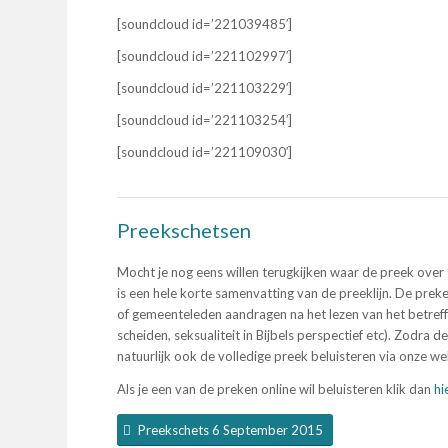
[soundcloud id=’221039485′]
[soundcloud id=’221102997′]
[soundcloud id=’221103229′]
[soundcloud id=’221103254′]
[soundcloud id=’221109030′]
Preekschetsen
Mocht je nog eens willen terugkijken waar de preek over
is een hele korte samenvatting van de preeklijn. De pre
of gemeenteleden aandragen na het lezen van het betre
scheiden, seksualiteit in Bijbels perspectief etc). Zodra
natuurlijk ook de volledige preek beluisteren via onze w
Als je een van de preken online wil beluisteren klik dan
hi
Preekschets 6 September 2015