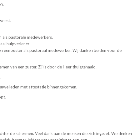
n.
weest.
en als pastorale medewerkers.
aal hulpverlener.
en een zuster als pastoraal medewerker. Wij danken beiden voor de
en van een zuster. Zij is door de Heer thuisgehaald.
.
nieuwe leden met attestatie binnengekomen.
opt.
 achter de schermen. Veel dank aan de mensen die zich ingezet. We denken