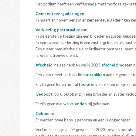
Het podium heeft een verfrissende metamorfose gekrege
Gemeentevergaderingen:
In maart en november zijn er gemeentevergaderingen ge
Verkiezing pastoraal team:
In de eerste verkiezing zijn een broeder en zuster gekoz
In een tweede verkiezing is een zuster gekozen als pastor
Een zuster nam afscheid als coördinator pastoraal team 
jarenlang trouwe dienst.
Afscheid:
helaas hebben we in 2023
afscheid
moeten nem
Een zuster heeft zich als lid
onttrokken
aan de gemeente
Er zijn geen leden met
attestatie
vertrokken of zijn er 
Gedoopt:
op 8 oktober zijn een broeder en zuster gedo
Er zijn geen nieuwe
vrienden
bij gekomen.
Geboorte:
Er werden twee baby´s geboren en een is opgedragen.
Veel mensen zijn actief geweest in 2023; zowel voor als