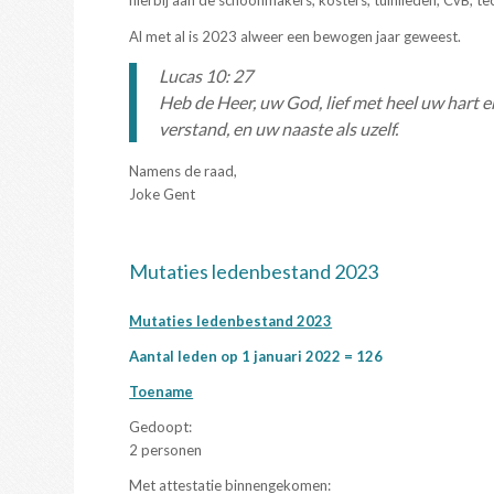
hierbij aan de schoonmakers, kosters, tuinlieden, CvB, te
Al met al is 2023 alweer een bewogen jaar geweest.
Lucas 10: 27
Heb de Heer, uw God, lief met heel uw hart e
verstand, en uw naaste als uzelf.
Namens de raad,
Joke Gent
Mutaties ledenbestand 2023
Mutaties ledenbestand 2023
Aantal leden op 1 januari 2022 = 12
6
Toename
Gedoopt:
2 personen
Met attestatie binnengekomen: