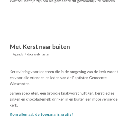
Wat zou het fijn zijn om als gemeente dit gezamenlijk te beleven.
Met Kerst naar buiten
/
in
Agenda
door
webmaster
Kerstviering voor iedereen die in de omgeving van de kerk woont
en voor alle vrienden en leden van de Baptisten Gemeente
Winschoten.
Samen soep eten, een broodje knakworst nuttigen, kerstliedjes
zingen en chocolademelk drinken in en buiten een mooi versierde
kerk.
Kom allemaal, de toegang is gratis!