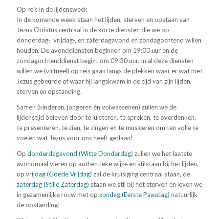
Op reis in de lijdensweek
In de komende week staan het lijden, sterven en opstaan van
Jezus Christus centraal in de korte diensten die we op
donderdag-, vrijdag-, en zaterdagavond en zondagochtend willen
houden. De avonddiensten beginnen om 19:00 uur en de
zondagochtenddienst begint om 09:30 uur. In al deze diensten
willen we (virtueel) op reis gaan langs de plekken waar er wat met
Jezus gebeurde of waar hij langskwam in de tijd van zijn lijden,
sterven en opstanding.
Samen (kinderen, jongeren én volwassenen) zullen we de
lijdenstijd beleven door te luisteren, te spreken, te overdenken,
te presenteren, te zien, te zingen en te musiceren om ten volle te
voelen wat Jezus voor ons heeft gedaan!
Op
donderdagavond (Witte Donderdag)
zullen we het laatste
avondmaal vieren op authentieke wijze en stilstaan bij het lijden,
op
vrijdag (Goede Vrijdag)
zal de kruisiging centraal staan, de
zaterdag (Stille Zaterdag)
staan we stil bij het sterven en leven we
in gezamenlijke rouw met op
zondag (Eerste Paasdag)
natuurlijk
de opstanding!