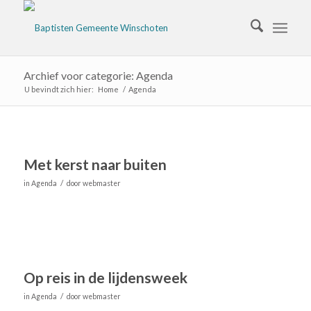
Archief voor categorie: Agenda
U bevindt zich hier:
Home
/
Agenda
Met kerst naar buiten
/
in
Agenda
door
webmaster
Op reis in de lijdensweek
/
in
Agenda
door
webmaster